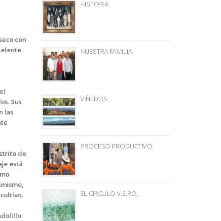
HISTORIA
 seco con
celente
NUESTRA FAMILIA
el
VIÑEDOS
os. Sus
n las
nte
PROCESO PRODUCTIVO
strito de
aje está
omo
simismo,
EL CIRCULO V.E.RO.
cultivo.
dolillo