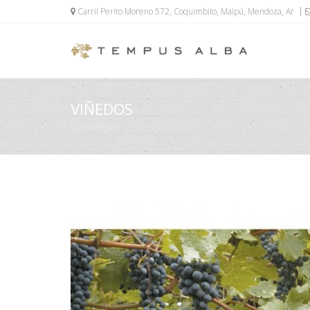
Carril Perito Moreno 572, Coquimbito, Maipú, Mendoza, Ar
VIÑEDOS
La Bodega