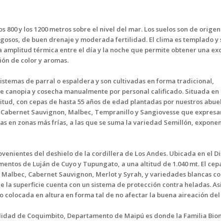
s 800 y los 1200 metros sobre el nivel del mar. Los suelos son de origen
gosos, de buen drenaje y moderada fertilidad. El clima es templado y
a amplitud térmica entre el día y la noche que permite obtener una ex
ón de color y aromas.
istemas de parral o espaldera y son cultivadas en forma tradicional,
e canopia y cosecha manualmente por personal calificado. Situada en 
tud, con cepas de hasta 55 años de edad plantadas por nuestros abuel
s Cabernet Sauvignon, Malbec, Tempranillo y Sangiovesse que expresa
das en zonas más frías, a las que se suma la variedad Semillón, expone
ovenientes del deshielo de la cordillera de Los Andes. Ubicada en el Di
mentos de Luján de Cuyo y Tupungato, a una altitud de 1.040 mt. El cep
s Malbec, Cabernet Sauvignon, Merlot y Syrah, y variedades blancas c
e la superficie cuenta con un sistema de protección contra heladas. A
 colocada en altura en forma tal de no afectar la buena aireación del 
calidad de Coquimbito, Departamento de Maipú es donde la Familia Bion