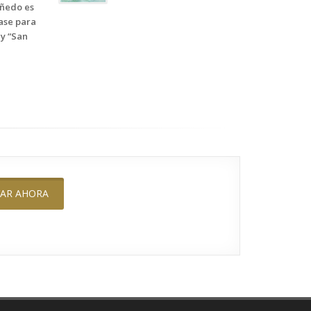
iñedo es
base para
 y “San
VAR AHORA