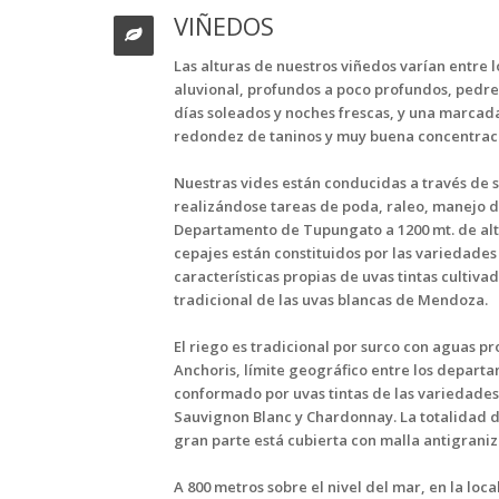
VIÑEDOS
Las alturas de nuestros viñedos varían entre lo
aluvional, profundos a poco profundos, pedre
días soleados y noches frescas, y una marcad
redondez de taninos y muy buena concentraci
Nuestras vides están conducidas a través de s
realizándose tareas de poda, raleo, manejo d
Departamento de Tupungato a 1200 mt. de alti
cepajes están constituidos por las variedade
características propias de uvas tintas cultiva
tradicional de las uvas blancas de Mendoza.
El riego es tradicional por surco con aguas pr
Anchoris, límite geográfico entre los departa
conformado por uvas tintas de las variedade
Sauvignon Blanc y Chardonnay. La totalidad d
gran parte está cubierta con malla antigranizo
A 800 metros sobre el nivel del mar, en la lo