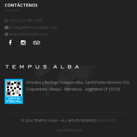
CONTÁCTENOS
+54 9 261 685 7595
bodega@tempusalba.com
www.tempusalba.com
Viñedos y Bodega Tempus Alba, Carril Perito Moreno 572,
Coquimbito - Maipú - Mendoza - Argentina CP (5513)
© 2026 TEMPUS ALBA - ALL RIGHTS RESERVED
GRAYGRIDS
ADMINISTRADOR